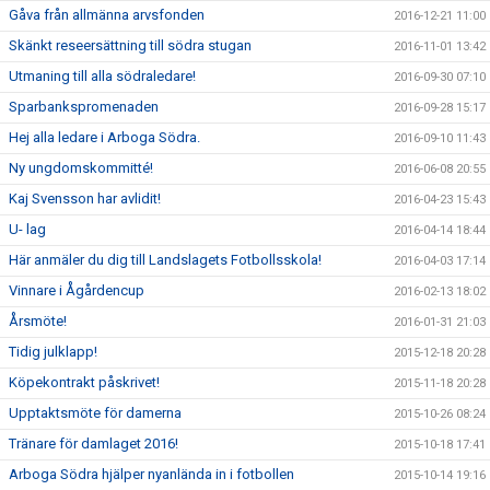
Gåva från allmänna arvsfonden
2016-12-21 11:00
Skänkt reseersättning till södra stugan
2016-11-01 13:42
Utmaning till alla södraledare!
2016-09-30 07:10
Sparbankspromenaden
2016-09-28 15:17
Hej alla ledare i Arboga Södra.
2016-09-10 11:43
Ny ungdomskommitté!
2016-06-08 20:55
Kaj Svensson har avlidit!
2016-04-23 15:43
U- lag
2016-04-14 18:44
Här anmäler du dig till Landslagets Fotbollsskola!
2016-04-03 17:14
Vinnare i Ågårdencup
2016-02-13 18:02
Årsmöte!
2016-01-31 21:03
Tidig julklapp!
2015-12-18 20:28
Köpekontrakt påskrivet!
2015-11-18 20:28
Upptaktsmöte för damerna
2015-10-26 08:24
Tränare för damlaget 2016!
2015-10-18 17:41
Arboga Södra hjälper nyanlända in i fotbollen
2015-10-14 19:16