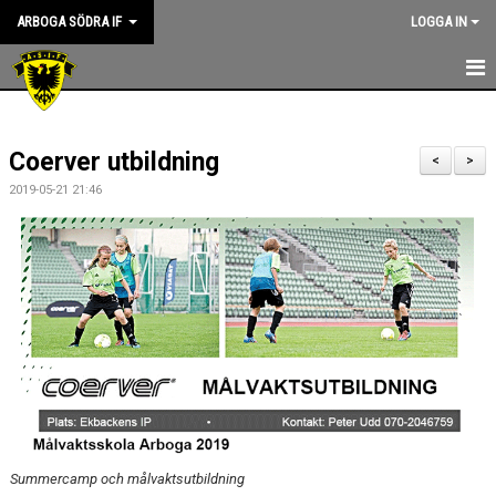
ARBOGA SÖDRA IF
LOGGA IN
HEM
Coerver utbildning
KANSLIET
<
>
2019-05-21 21:46
NYHETER
OM KLUBBEN
ASIF RIKTLINJER
STYRELSEN
KONTAKT
SPONSORER
Summercamp och målvaktsutbildning
KALENDER