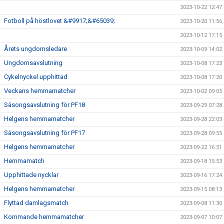
2023-10-22 12:47
Fotboll på höstlovet &#9917;&#65039;
2023-10-20 11:56
2023-10-12 17:15
Årets ungdomsledare
2023-10-09 14:02
Ungdomsavslutning
2023-10-08 17:23
Cykelnyckel upphittad
2023-10-08 17:20
Veckans hemmamatcher
2023-10-02 09:05
Säsongsavslutning för PF18
2023-09-29 07:28
Helgens hemmamatcher
2023-09-28 22:03
Säsongsavslutning för PF17
2023-09-28 09:55
Helgens hemmamatcher
2023-09-22 16:51
Hemmamatch
2023-09-18 15:53
Upphittade nycklar
2023-09-16 17:24
Helgens hemmamatcher
2023-09-15 08:13
Flyttad damlagsmatch
2023-09-08 11:30
Kommande hemmamatcher
2023-09-07 10:07