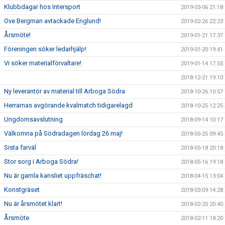
Klubbdagar hos Intersport
2019-03-06 21:18
Ove Bergman avtackade Englund!
2019-02-26 22:23
Årsmöte!
2019-01-21 17:37
Föreningen söker ledarhjälp!
2019-01-20 19:41
Vi söker materialförvaltare!
2019-01-14 17:55
2018-12-21 19:10
Ny leverantör av material till Arboga Södra
2018-10-26 10:57
Herrarnas avgörande kvalmatch tidigarelagd
2018-10-25 12:25
Ungdomsavslutning
2018-09-14 10:17
Välkomna på Södradagen lördag 26 maj!
2018-05-25 09:45
Sista farväl
2018-05-18 20:18
Stor sorg i Arboga Södra!
2018-05-16 19:18
Nu är gamla kansliet uppfräschat!
2018-04-15 13:04
Konstgräset
2018-03-09 14:28
Nu är årsmötet klart!
2018-02-20 20:40
Årsmöte
2018-02-11 18:20