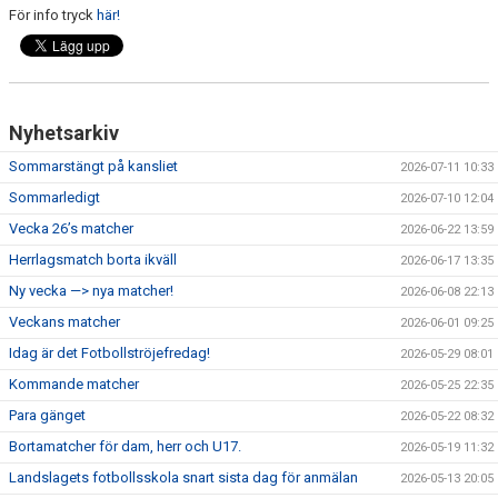
För info tryck
här!
BILDGALLERI
DOKUMENT
Nyhetsarkiv
VÅRA LAG
Sommarstängt på kansliet
2026-07-11 10:33
MEDLEMSAVGIFTER
Sommarledigt
2026-07-10 12:04
Vecka 26’s matcher
2026-06-22 13:59
MATCHER
Herrlagsmatch borta ikväll
2026-06-17 13:35
Ny vecka —> nya matcher!
2026-06-08 22:13
Veckans matcher
2026-06-01 09:25
Idag är det Fotbollströjefredag!
2026-05-29 08:01
Kommande matcher
2026-05-25 22:35
Para gänget
2026-05-22 08:32
Bortamatcher för dam, herr och U17.
2026-05-19 11:32
Landslagets fotbollsskola snart sista dag för anmälan
2026-05-13 20:05