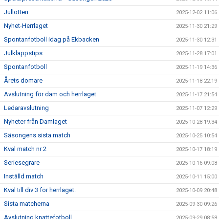
Jullotteri
2025-12-02 11:06
Nyhet-Herrlaget
2025-11-30 21:29
Spontanfotboll idag på Ekbacken
2025-11-30 12:31
Julklappstips
2025-11-28 17:01
Spontanfotboll
2025-11-19 14:36
Årets domare
2025-11-18 22:19
Avslutning för dam och herrlaget
2025-11-17 21:54
Ledaravslutning
2025-11-07 12:29
Nyheter från Damlaget
2025-10-28 19:34
Säsongens sista match
2025-10-25 10:54
Kval match nr 2
2025-10-17 18:19
Seriesegrare
2025-10-16 09:08
Inställd match
2025-10-11 15:00
Kval till div 3 för herrlaget.
2025-10-09 20:48
Sista matcherna
2025-09-30 09:26
Avslutning knattefotboll
2025-09-29 08:58