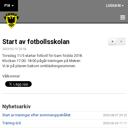
P18
LOGGA IN
NYHETER
Start av fotbollsskolan
KALENDER
<
>
2023-05-10 20:56
KONTAKT
Torsdag 11/5 startar fotboll för barn födda 2018.
Klockan 17.00- 18.00 pågår träningen på Meken.
Vi är på planen bakom omklädningsrummen.
Vålkomna!
Nyhetsarkiv
Start av träningar efter sommaruppehållet
2024-08-07 09:22
Träning 6/6
2024-06-04 11:11