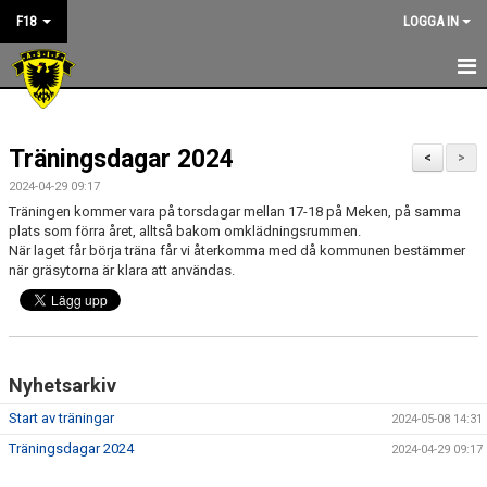
F18
LOGGA IN
NYHETER
Träningsdagar 2024
KALENDER
<
>
2024-04-29 09:17
KONTAKT
Träningen kommer vara på torsdagar mellan 17-18 på Meken, på samma
plats som förra året, alltså bakom omklädningsrummen.
När laget får börja träna får vi återkomma med då kommunen bestämmer
när gräsytorna är klara att användas.
Nyhetsarkiv
Start av träningar
2024-05-08 14:31
Träningsdagar 2024
2024-04-29 09:17