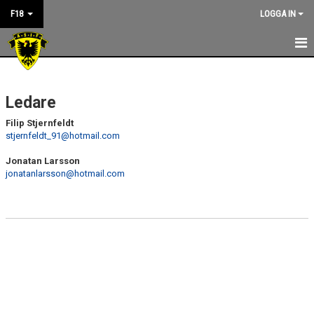
F18
LOGGA IN
NYHETER
Ledare
KALENDER
Filip Stjernfeldt
KONTAKT
stjernfeldt_91@hotmail.com
Jonatan Larsson
jonatanlarsson@hotmail.com