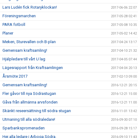
Lars Ludén fick Rotaryklockan!
2017-06-06 22:07
Föreningsmarchen
2017-05-28 02:41
PARA fotboll
2017-05-08 10:35
Planer
2017-05-02 14:42
Meken, Sturevallen och B-plan
2017-04-24 13:17
Gemensam kraftsamling!
2017-04-10 21:32
Hjälpledare till vårt U lag
2017-04-05 07:44
Lägesrapport från Kraftsamlingen
2017-04-04 20:13
Årsmöte 2017
2017-02-13 09:00
Gemensam kraftsamling!
2016-12-21 20:15
Fler gåvor till nya Södrastugan
2016-12-21 15:00
Gåva från allmänna arvsfonden
2016-12-21 11:00
Skänkt reseersättning till södra stugan
2016-11-01 13:42
Utmaning till alla södraledare!
2016-09-30 07:10
Sparbankspromenaden
2016-09-28 15:17
Hej alla ledare i Arboga Södra.
2016-09-10 11:43