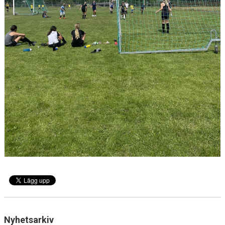
BILDGALLERI
DOKUMENT
VÅRA LAG
MEDLEMSAVGIFTER
MATCHER
Nyhetsarkiv