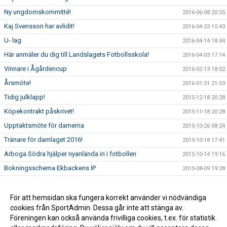
Ny ungdomskommitté!
2016-06-08 20:55
Kaj Svensson har avlidit!
2016-04-23 15:43
U- lag
2016-04-14 18:44
Här anmäler du dig till Landslagets Fotbollsskola!
2016-04-03 17:14
Vinnare i Ågårdencup
2016-02-13 18:02
Årsmöte!
2016-01-31 21:03
Tidig julklapp!
2015-12-18 20:28
Köpekontrakt påskrivet!
2015-11-18 20:28
Upptaktsmöte för damerna
2015-10-26 08:24
Tränare för damlaget 2016!
2015-10-18 17:41
Arboga Södra hjälper nyanlända in i fotbollen
2015-10-14 19:16
Bokningsschema Ekbackens IP
2015-08-09 19:28
Bloms minnesfond!
2015-06-25 18:39
Arboga Södra sörjer!
För att hemsidan ska fungera korrekt använder vi nödvändiga
2015-06-21 22:38
cookies från SportAdmin. Dessa går inte att stänga av.
Landslagets fotbollsskola 2015
2015-06-18 07:49
Föreningen kan också använda frivilliga cookies, t.ex. för statistik