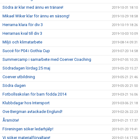
Södra är klar med ännu en tränare!
2019-10-31 18:10
Mikael Wiker klar för ännu en säsong!
2019-10-29 18:58
Herrarna klara för div 3
2019-10-19 18:26
Herrarnas kval till div 3
2019-10-03 10:09
Miljö och klimatarbete
2019-08-14 09:31
Succé för P04 i Gothia Cup
2019-07-20 14:58
Summercamp i samarbete med Coerver Coaching
2019-07-05 10:25
Södradagen lördag 25 maj
2019-05-23 15:27
Coerver utbildning
2019-05-21 21:46
Södra dagen
2019-05-20 21:50
Fotbollsskolan för barn födda 2014
2019-03-21 16:06
Klubbdagar hos Intersport
2019-03-06 21:18
Ove Bergman avtackade Englund!
2019-02-26 22:23
Årsmöte!
2019-01-21 17:37
Föreningen söker ledarhjälp!
2019-01-20 19:41
Vi söker materialförvaltare!
2019-01-14 17:55