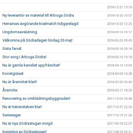
2018-12-21 19:10
Ny leverantör av material till Arboga Södra
2018-10-26 10:57
Herrarnas avgörande kvalmatch tidigarelagd
2018-10-25 12:25
Ungdomsavslutning
2018-09-14 10:17
Välkomna på Södradagen lördag 26 maj!
2018-05-25 09:45
Sista farväl
2018-05-18 20:18
Stor sorg i Arboga Södra!
2018-05-16 19:18
Nu är gamla kansliet uppfräschat!
2018-04-15 13:04
Konstgräset
2018-03-09 14:28
Nu är årsmötet klart!
2018-02-20 20:40
Årsmöte
2018-02-11 18:20
Renovering av omklädningsbyggnaden!
2017-12-04 20:48
Nu är tränarstaben klar!
2017-10-31 22:35
Serieseger
2017-10-19 21:26
Nu är nya Södrastugan invigd
2017-09-18 22:07
Invigning av Södrastugan!
2017-08-29 20:51