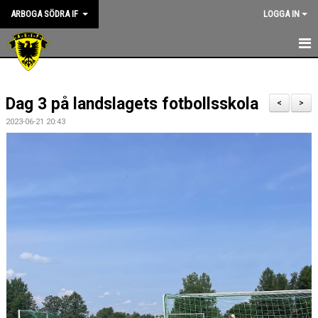
ARBOGA SÖDRA IF
LOGGA IN
HEM
Dag 3 på landslagets fotbollsskola
KANSLIET
<
>
2023-06-21 20:43
NYHETER
OM KLUBBEN
ASIF RIKTLINJER
STYRELSEN
KONTAKT
SPONSORER
KALENDER