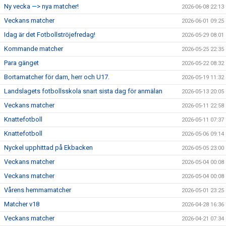
Ny vecka —> nya matcher!
2026-06-08 22:13
BILDGALLERI
Veckans matcher
2026-06-01 09:25
Idag är det Fotbollströjefredag!
2026-05-29 08:01
DOKUMENT
Kommande matcher
2026-05-25 22:35
Para gänget
VÅRA LAG
2026-05-22 08:32
Bortamatcher för dam, herr och U17.
2026-05-19 11:32
MEDLEMSAVGIFTER
Landslagets fotbollsskola snart sista dag för anmälan
2026-05-13 20:05
Veckans matcher
2026-05-11 22:58
MATCHER
Knattefotboll
2026-05-11 07:37
Knattefotboll
2026-05-06 09:14
Nyckel upphittad på Ekbacken
2026-05-05 23:00
Veckans matcher
2026-05-04 00:08
Veckans matcher
2026-05-04 00:08
Vårens hemmamatcher
2026-05-01 23:25
Matcher v18
2026-04-28 16:36
Veckans matcher
2026-04-21 07:34