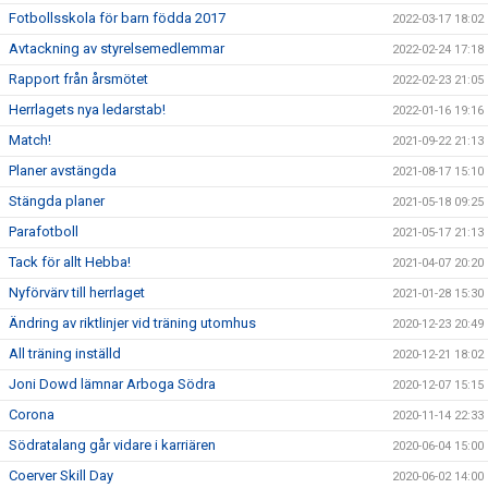
Fotbollsskola för barn födda 2017
2022-03-17 18:02
Avtackning av styrelsemedlemmar
2022-02-24 17:18
Rapport från årsmötet
2022-02-23 21:05
Herrlagets nya ledarstab!
2022-01-16 19:16
Match!
2021-09-22 21:13
Planer avstängda
2021-08-17 15:10
Stängda planer
2021-05-18 09:25
Parafotboll
2021-05-17 21:13
Tack för allt Hebba!
2021-04-07 20:20
Nyförvärv till herrlaget
2021-01-28 15:30
Ändring av riktlinjer vid träning utomhus
2020-12-23 20:49
All träning inställd
2020-12-21 18:02
Joni Dowd lämnar Arboga Södra
2020-12-07 15:15
Corona
2020-11-14 22:33
Södratalang går vidare i karriären
2020-06-04 15:00
Coerver Skill Day
2020-06-02 14:00