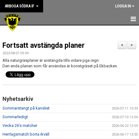
ARBOGA SÖDRA IF
LOGGA IN
HEM
Fortsatt avstängda planer
KANSLIET
<
>
2023-08-07 09:49
NYHETER
Alla naturgräsplaner är avstängda tills vidare pga regn.
Den enda planen som får användas är konstgräset på Ekbacken.
OM KLUBBEN
ASIF RIKTLINJER
Nyhetsarkiv
STYRELSEN
Sommarstängt på kansliet
2026-07-11 10:33
KONTAKT
Sommarledigt
2026-07-10 12:04
SPONSORER
Vecka 26’s matcher
2026-06-22 13:59
Herrlagsmatch borta ikväll
2026-06-17 13:35
KALENDER