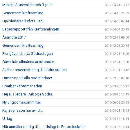
Meken, Sturevallen och B-plan
2017-04-24 13:17
Gemensam kraftsamling!
2017-04-10 21:32
Hjälpledare till vårt U lag
2017-04-05 07:44
Lägesrapport från Kraftsamlingen
2017-04-04 20:13
Årsmöte 2017
2017-02-13 09:00
Gemensam kraftsamling!
2016-12-21 20:15
Fler gåvor till nya Södrastugan
2016-12-21 15:00
Gåva från allmänna arvsfonden
2016-12-21 11:00
Skänkt reseersättning till södra stugan
2016-11-01 13:42
Utmaning till alla södraledare!
2016-09-30 07:10
Sparbankspromenaden
2016-09-28 15:17
Hej alla ledare i Arboga Södra.
2016-09-10 11:43
Ny ungdomskommitté!
2016-06-08 20:55
Kaj Svensson har avlidit!
2016-04-23 15:43
U- lag
2016-04-14 18:44
Här anmäler du dig till Landslagets Fotbollsskola!
2016-04-03 17:14