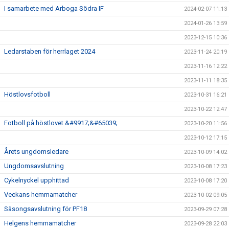
I samarbete med Arboga Södra IF
2024-02-07 11:13
2024-01-26 13:59
2023-12-15 10:36
Ledarstaben för herrlaget 2024
2023-11-24 20:19
2023-11-16 12:22
2023-11-11 18:35
Höstlovsfotboll
2023-10-31 16:21
2023-10-22 12:47
Fotboll på höstlovet &#9917;&#65039;
2023-10-20 11:56
2023-10-12 17:15
Årets ungdomsledare
2023-10-09 14:02
Ungdomsavslutning
2023-10-08 17:23
Cykelnyckel upphittad
2023-10-08 17:20
Veckans hemmamatcher
2023-10-02 09:05
Säsongsavslutning för PF18
2023-09-29 07:28
Helgens hemmamatcher
2023-09-28 22:03