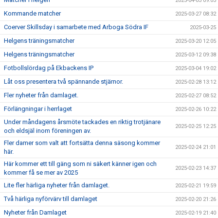
2025-04-03 09:03
Kommande matcher
2025-03-27 08:32
Coerver Skillsday i samarbete med Arboga Södra IF
2025-03-25
Helgens träningsmatcher
2025-03-20 12:05
Helgens träningsmatcher
2025-03-12 09:38
Fotbollslördag på Ekbackens IP
2025-03-04 19:02
Låt oss presentera två spännande stjärnor.
2025-02-28 13:12
Fler nyheter från damlaget.
2025-02-27 08:52
Förlängningar i herrlaget
2025-02-26 10:22
Under måndagens årsmöte tackades en riktig trotjänare
2025-02-25 12:25
och eldsjäl inom föreningen av.
Fler damer som valt att fortsätta denna säsong kommer
2025-02-24 21:01
här.
Här kommer ett till gäng som ni säkert känner igen och
2025-02-23 14:37
kommer få se mer av 2025
Lite fler härliga nyheter från damlaget.
2025-02-21 19:59
Två härliga nyförvärv till damlaget
2025-02-20 21:26
Nyheter från Damlaget
2025-02-19 21:40