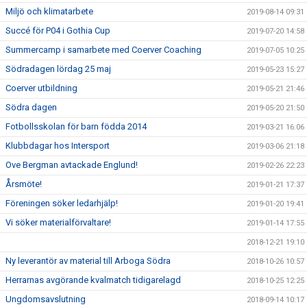
Miljö och klimatarbete
2019-08-14 09:31
Succé för P04 i Gothia Cup
2019-07-20 14:58
Summercamp i samarbete med Coerver Coaching
2019-07-05 10:25
Södradagen lördag 25 maj
2019-05-23 15:27
Coerver utbildning
2019-05-21 21:46
Södra dagen
2019-05-20 21:50
Fotbollsskolan för barn födda 2014
2019-03-21 16:06
Klubbdagar hos Intersport
2019-03-06 21:18
Ove Bergman avtackade Englund!
2019-02-26 22:23
Årsmöte!
2019-01-21 17:37
Föreningen söker ledarhjälp!
2019-01-20 19:41
Vi söker materialförvaltare!
2019-01-14 17:55
2018-12-21 19:10
Ny leverantör av material till Arboga Södra
2018-10-26 10:57
Herrarnas avgörande kvalmatch tidigarelagd
2018-10-25 12:25
Ungdomsavslutning
2018-09-14 10:17