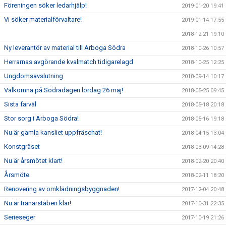
Föreningen söker ledarhjälp!
2019-01-20 19:41
Vi söker materialförvaltare!
2019-01-14 17:55
2018-12-21 19:10
Ny leverantör av material till Arboga Södra
2018-10-26 10:57
Herrarnas avgörande kvalmatch tidigarelagd
2018-10-25 12:25
Ungdomsavslutning
2018-09-14 10:17
Välkomna på Södradagen lördag 26 maj!
2018-05-25 09:45
Sista farväl
2018-05-18 20:18
Stor sorg i Arboga Södra!
2018-05-16 19:18
Nu är gamla kansliet uppfräschat!
2018-04-15 13:04
Konstgräset
2018-03-09 14:28
Nu är årsmötet klart!
2018-02-20 20:40
Årsmöte
2018-02-11 18:20
Renovering av omklädningsbyggnaden!
2017-12-04 20:48
Nu är tränarstaben klar!
2017-10-31 22:35
Serieseger
2017-10-19 21:26