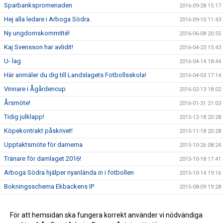
Sparbankspromenaden
2016-09-28 15:17
Hej alla ledare i Arboga Södra.
2016-09-10 11:43
Ny ungdomskommitté!
2016-06-08 20:55
Kaj Svensson har avlidit!
2016-04-23 15:43
U- lag
2016-04-14 18:44
Här anmäler du dig till Landslagets Fotbollsskola!
2016-04-03 17:14
Vinnare i Ågårdencup
2016-02-13 18:02
Årsmöte!
2016-01-31 21:03
Tidig julklapp!
2015-12-18 20:28
Köpekontrakt påskrivet!
2015-11-18 20:28
Upptaktsmöte för damerna
2015-10-26 08:24
Tränare för damlaget 2016!
2015-10-18 17:41
Arboga Södra hjälper nyanlända in i fotbollen
2015-10-14 19:16
Bokningsschema Ekbackens IP
2015-08-09 19:28
Bloms minnesfond!
2015-06-25 18:39
Arboga Södra sörjer!
För att hemsidan ska fungera korrekt använder vi nödvändiga
2015-06-21 22:38