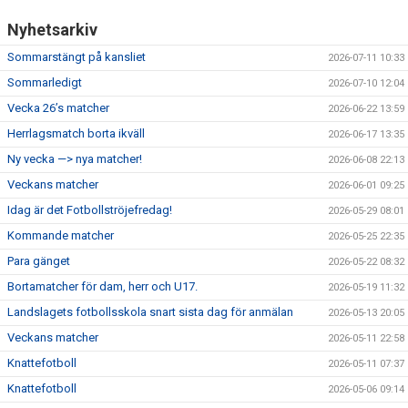
Nyhetsarkiv
BILDGALLERI
Sommarstängt på kansliet
2026-07-11 10:33
DOKUMENT
Sommarledigt
2026-07-10 12:04
Vecka 26’s matcher
2026-06-22 13:59
VÅRA LAG
Herrlagsmatch borta ikväll
2026-06-17 13:35
MEDLEMSAVGIFTER
Ny vecka —> nya matcher!
2026-06-08 22:13
Veckans matcher
2026-06-01 09:25
MATCHER
Idag är det Fotbollströjefredag!
2026-05-29 08:01
Kommande matcher
2026-05-25 22:35
Para gänget
2026-05-22 08:32
Bortamatcher för dam, herr och U17.
2026-05-19 11:32
Landslagets fotbollsskola snart sista dag för anmälan
2026-05-13 20:05
Veckans matcher
2026-05-11 22:58
Knattefotboll
2026-05-11 07:37
Knattefotboll
2026-05-06 09:14