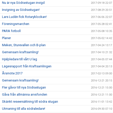
Nu är nya Södrastugan invigd
2017-09-18 22:07
Invigning av Södrastugan!
2017-08-29 20:51
Lars Ludén fick Rotaryklockan!
2017-06-06 22:07
Föreningsmarchen
2017-05-28 02:41
PARA fotboll
2017-05-08 10:35
Planer
2017-05-02 14:42
Meken, Sturevallen och B-plan
2017-04-24 13:17
Gemensam kraftsamling!
2017-04-10 21:32
Hjälpledare till vårt U lag
2017-04-05 07:44
Lägesrapport från Kraftsamlingen
2017-04-04 20:13
Årsmöte 2017
2017-02-13 09:00
Gemensam kraftsamling!
2016-12-21 20:15
Fler gåvor till nya Södrastugan
2016-12-21 15:00
Gåva från allmänna arvsfonden
2016-12-21 11:00
Skänkt reseersättning till södra stugan
2016-11-01 13:42
Utmaning till alla södraledare!
2016-09-30 07:10