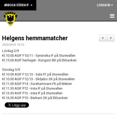
ARBOGA SÖDRA IF
LOGGA IN
HEM
Helgens hemmamatcher
KANSLIET
<
>
2023-09-01 10:15
NYHETER
Lördag 2/9
Kl.10.00 ASIF F10/11 - Syrianska IF på Sturevallen
OM KLUBBEN
Kl.15.00 ASIF herrlaget - Kungsör BK på Ekbacken
Söndag 3/9
ASIF RIKTLINJER
Kl.10.00 ASIF F12/13 - Sala FF på Sturevallen
Kl.10.00 ASIF F12/13 - Skiljebo SK på Sturevallen
STYRELSEN
Kl.11.00 ASIF P14 - Surahammars FK på Meken
Kl.11.30 ASIF P12 - Irsta IF på Sturevallen
Kl.13.30 ASIF P12 - Irsta IF på Sturevallen
KONTAKT
Kl.16.00 ASIF P10 - Barkarö SK på Ekbacken
SPONSORER
KALENDER