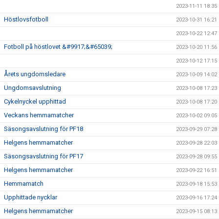
2023-11-11 18:35
Höstlovsfotboll
2023-10-31 16:21
2023-10-22 12:47
Fotboll på höstlovet &#9917;&#65039;
2023-10-20 11:56
2023-10-12 17:15
Årets ungdomsledare
2023-10-09 14:02
Ungdomsavslutning
2023-10-08 17:23
Cykelnyckel upphittad
2023-10-08 17:20
Veckans hemmamatcher
2023-10-02 09:05
Säsongsavslutning för PF18
2023-09-29 07:28
Helgens hemmamatcher
2023-09-28 22:03
Säsongsavslutning för PF17
2023-09-28 09:55
Helgens hemmamatcher
2023-09-22 16:51
Hemmamatch
2023-09-18 15:53
Upphittade nycklar
2023-09-16 17:24
Helgens hemmamatcher
2023-09-15 08:13