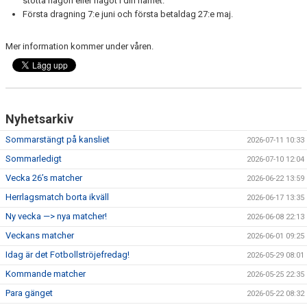
stötta någon eller något i din närhet.
Första dragning 7:e juni och första betaldag 27:e maj.
Mer information kommer under våren.
Nyhetsarkiv
Sommarstängt på kansliet
2026-07-11 10:33
Sommarledigt
2026-07-10 12:04
Vecka 26’s matcher
2026-06-22 13:59
Herrlagsmatch borta ikväll
2026-06-17 13:35
Ny vecka —> nya matcher!
2026-06-08 22:13
Veckans matcher
2026-06-01 09:25
Idag är det Fotbollströjefredag!
2026-05-29 08:01
Kommande matcher
2026-05-25 22:35
Para gänget
2026-05-22 08:32