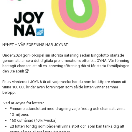
BILDGALLERI
DOKUMENT
VÅRA LAG
NYHET – VÅR FÖRENING HAR JOYNAT!
MEDLEMSAVGIFTER
Under 2024 gör Folkspel sin största satsning sedan Bingolotto startade
genom att lansera det digitala prenumerationslotteriet JOYNA. Vår förening
MATCHER
har tagit chansen att bli en lanseringsförening där vi får starta försäljningen
den 3:e april! 🏆
En av vinsterna i JOYNA är att varje vecka har du som lottköpare chans att
vinna 100 000 kr där även föreningen som sålde lotten vinner samma
belopp!
Vad är Joyna för lotteri?
Prenumerationslotteri med dragning varje fredag och chans att vinna
10 miljoner.
160 kr/månad (40 kr/vecka)
Ett lotteri för dig som både vill vinna stort och som kan tänka dig att