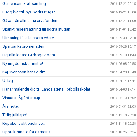
Gemensam kraftsamling!
2016-12-21 20:15
Fler gåvor till nya Södrastugan
2016-12-21 15:00
Gåva från allmänna arvsfonden
2016-12-21 11:00
Skänkt reseersättning till södra stugan
2016-11-01 13:42
Utmaning till alla södraledare!
2016-09-30 07:10
Sparbankspromenaden
2016-09-28 15:17
Hej alla ledare i Arboga Södra.
2016-09-10 11:43
Ny ungdomskommitté!
2016-06-08 20:55
Kaj Svensson har avlidit!
2016-04-23 15:43
U- lag
2016-04-14 18:44
Här anmäler du dig till Landslagets Fotbollsskola!
2016-04-03 17:14
Vinnare i Ågårdencup
2016-02-13 18:02
Årsmöte!
2016-01-31 21:03
Tidig julklapp!
2015-12-18 20:28
Köpekontrakt påskrivet!
2015-11-18 20:28
Upptaktsmöte för damerna
2015-10-26 08:24