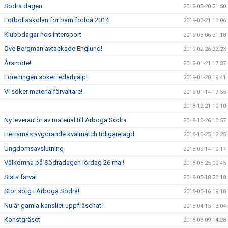
Södra dagen
2019-05-20 21:50
Fotbollsskolan för barn födda 2014
2019-03-21 16:06
Klubbdagar hos Intersport
2019-03-06 21:18
Ove Bergman avtackade Englund!
2019-02-26 22:23
Årsmöte!
2019-01-21 17:37
Föreningen söker ledarhjälp!
2019-01-20 19:41
Vi söker materialförvaltare!
2019-01-14 17:55
2018-12-21 19:10
Ny leverantör av material till Arboga Södra
2018-10-26 10:57
Herrarnas avgörande kvalmatch tidigarelagd
2018-10-25 12:25
Ungdomsavslutning
2018-09-14 10:17
Välkomna på Södradagen lördag 26 maj!
2018-05-25 09:45
Sista farväl
2018-05-18 20:18
Stor sorg i Arboga Södra!
2018-05-16 19:18
Nu är gamla kansliet uppfräschat!
2018-04-15 13:04
Konstgräset
2018-03-09 14:28