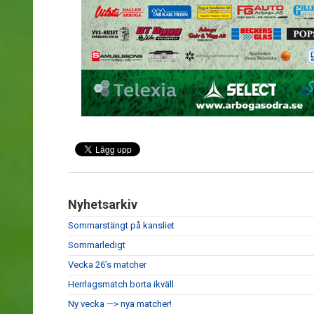
Nyhetsarkiv
Sommarstängt på kansliet
Sommarledigt
Vecka 26’s matcher
Herrlagsmatch borta ikväll
Ny vecka —> nya matcher!