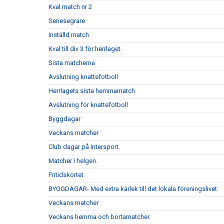
Kval match nr 2
Seriesegrare
Inställd match
Kval till div 3 för herrlaget.
Sista matcherna
Avslutning knattefotboll
Herrlagets sista hemmamatch
Avslutning för knattefotboll
Byggdagar
Veckans matcher
Club dagar på Intersport.
Matcher i helgen.
Fritidskortet
BYGGDAGAR- Med extra kärlek till det lokala föreningslivet.
Veckans matcher
Veckans hemma och bortamatcher.