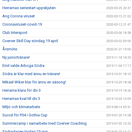
Herrarnas seriestart uppskjuten
2020-03-25 20:37
Ang Corona viruset
2020-03-15 21:02
Coronaviruset-covid-19
2020-03-12 21:47
Club Intersport
2020-03-06 18:38
Coerver Skill Day söndag 19 april
2020-03-02 09:00
Årsmöte
2020-01-21 19:00
Ny juniortränare!
2019-11-18 18:20
Emil valde Arboga Södra
2019-11-04 17:17
Södra är klar med ännu en tränare!
2019-10-31 18:10
Mikael Wiker klar för ännu en säsong!
2019-10-29 18:58
Herrarna klara för div 3
2019-10-19 18:26
Herrarnas kval till div 3
2019-10-03 10:09
Miljö och klimatarbete
2019-08-14 09:31
Succé för P04 i Gothia Cup
2019-07-20 14:58
Summercamp i samarbete med Coerver Coaching
2019-07-05 10:25
Södradagen lördag 25 maj
2019-05-23 15:27