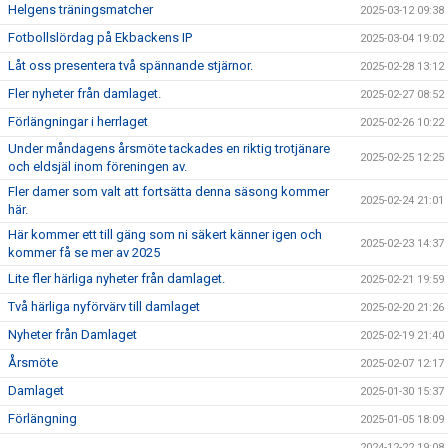
Helgens träningsmatcher
2025-03-12 09:38
Fotbollslördag på Ekbackens IP
2025-03-04 19:02
Låt oss presentera två spännande stjärnor.
2025-02-28 13:12
Fler nyheter från damlaget.
2025-02-27 08:52
Förlängningar i herrlaget
2025-02-26 10:22
Under måndagens årsmöte tackades en riktig trotjänare
2025-02-25 12:25
och eldsjäl inom föreningen av.
Fler damer som valt att fortsätta denna säsong kommer
2025-02-24 21:01
här.
Här kommer ett till gäng som ni säkert känner igen och
2025-02-23 14:37
kommer få se mer av 2025
Lite fler härliga nyheter från damlaget.
2025-02-21 19:59
Två härliga nyförvärv till damlaget
2025-02-20 21:26
Nyheter från Damlaget
2025-02-19 21:40
Årsmöte
2025-02-07 12:17
Damlaget
2025-01-30 15:37
Förlängning
2025-01-05 18:09
2024-12-22 19:08