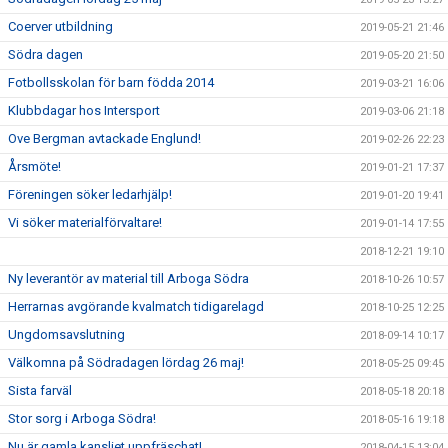
Coerver utbildning
2019-05-21 21:46
Södra dagen
2019-05-20 21:50
Fotbollsskolan för barn födda 2014
2019-03-21 16:06
Klubbdagar hos Intersport
2019-03-06 21:18
Ove Bergman avtackade Englund!
2019-02-26 22:23
Årsmöte!
2019-01-21 17:37
Föreningen söker ledarhjälp!
2019-01-20 19:41
Vi söker materialförvaltare!
2019-01-14 17:55
2018-12-21 19:10
Ny leverantör av material till Arboga Södra
2018-10-26 10:57
Herrarnas avgörande kvalmatch tidigarelagd
2018-10-25 12:25
Ungdomsavslutning
2018-09-14 10:17
Välkomna på Södradagen lördag 26 maj!
2018-05-25 09:45
Sista farväl
2018-05-18 20:18
Stor sorg i Arboga Södra!
2018-05-16 19:18
Nu är gamla kansliet uppfräschat!
2018-04-15 13:04