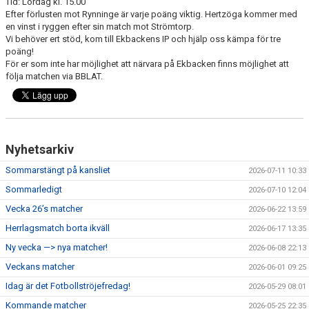
Tid: Lördag kl. 15.00
Efter förlusten mot Rynninge är varje poäng viktig. Hertzöga kommer med
en vinst i ryggen efter sin match mot Strömtorp.
BILDGALLERI
Vi behöver ert stöd, kom till Ekbackens IP och hjälp oss kämpa för tre
poäng!
DOKUMENT
För er som inte har möjlighet att närvara på Ekbacken finns möjlighet att
följa matchen via BBLAT.
VÅRA LAG
MEDLEMSAVGIFTER
MATCHER
Nyhetsarkiv
Sommarstängt på kansliet
2026-07-11 10:33
Sommarledigt
2026-07-10 12:04
Vecka 26’s matcher
2026-06-22 13:59
Herrlagsmatch borta ikväll
2026-06-17 13:35
Ny vecka —> nya matcher!
2026-06-08 22:13
Veckans matcher
2026-06-01 09:25
Idag är det Fotbollströjefredag!
2026-05-29 08:01
Kommande matcher
2026-05-25 22:35