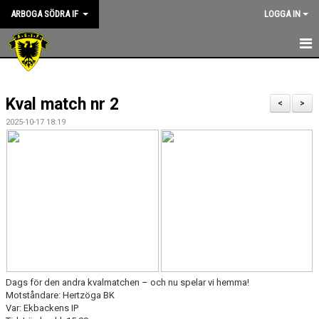
ARBOGA SÖDRA IF
LOGGA IN
HEM
Kval match nr 2
KANSLIET
<
>
2025-10-17 18:19
NYHETER
OM KLUBBEN
ASIF RIKTLINJER
STYRELSEN
KONTAKT
Dags för den andra kvalmatchen – och nu spelar vi hemma!
SPONSORER
Motståndare: Hertzöga BK
Var: Ekbackens IP
KALENDER