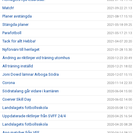
Match!
2021-09-22 21:13
Planer avstängda
2021-08-17 15:10
Stängda planer
2021-05-18 09:25
Parafotboll
2021-05-17 21:13
Tack för allt Hebba!
2021-04-07 20:20
Nyförvärv till herrlaget
2021-01-28 15:30
Ändring av riktlinjer vid träning utomhus
2020-12-23 20:49
All träning inställd
2020-12-21 18:02
Joni Dowd lämnar Arboga Södra
2020-12-07 15:15
Corona
2020-11-14 22:33
Södratalang går vidare i karriären
2020-06-04 15:00
Coerver Skill Day
2020-06-02 14:00
Landslagets fotbollsskola
2020-05-08 12:10
Uppdaterade riktlinjer från SVFF 24/4
2020-04-25 16:54
Landslagets fotbollsskola
2020-04-20 08:28
Ang matcher från VFF
2020-04-14 08:11