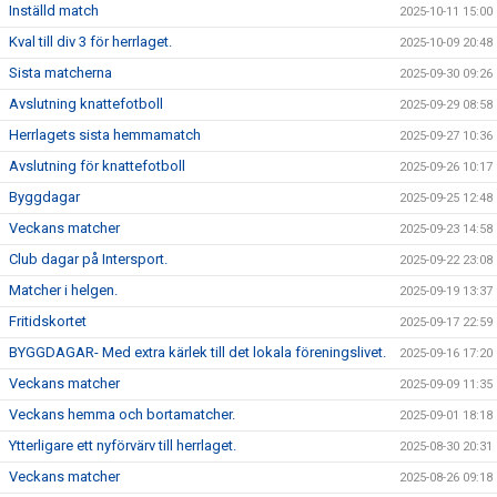
Inställd match
2025-10-11 15:00
Kval till div 3 för herrlaget.
2025-10-09 20:48
Sista matcherna
2025-09-30 09:26
Avslutning knattefotboll
2025-09-29 08:58
Herrlagets sista hemmamatch
2025-09-27 10:36
Avslutning för knattefotboll
2025-09-26 10:17
Byggdagar
2025-09-25 12:48
Veckans matcher
2025-09-23 14:58
Club dagar på Intersport.
2025-09-22 23:08
Matcher i helgen.
2025-09-19 13:37
Fritidskortet
2025-09-17 22:59
BYGGDAGAR- Med extra kärlek till det lokala föreningslivet.
2025-09-16 17:20
Veckans matcher
2025-09-09 11:35
Veckans hemma och bortamatcher.
2025-09-01 18:18
Ytterligare ett nyförvärv till herrlaget.
2025-08-30 20:31
Veckans matcher
2025-08-26 09:18