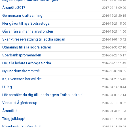
Årsmöte 2017
2017-02-13 09:00
Gemensam kraftsamling!
2016-12-21 20:15
Fler gåvor till nya Södrastugan
2016-12-21 15:00
Gåva från allmänna arvsfonden
2016-12-21 11:00
Skänkt reseersättning till södra stugan
2016-11-01 13:42
Utmaning till alla södraledare!
2016-09-30 07:10
Sparbankspromenaden
2016-09-28 15:17
Hej alla ledare i Arboga Södra.
2016-09-10 11:43
Ny ungdomskommitté!
2016-06-08 20:55
Kaj Svensson har avlidit!
2016-04-23 15:43
U- lag
2016-04-14 18:44
Här anmäler du dig till Landslagets Fotbollsskola!
2016-04-03 17:14
Vinnare i Ågårdencup
2016-02-13 18:02
Årsmöte!
2016-01-31 21:03
Tidig julklapp!
2015-12-18 20:28
Köpekontrakt påskrivet!
2015-11-18 20:28