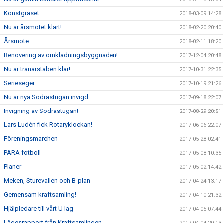
Konstgräset
2018-03-09 14:28
Nu är årsmötet klart!
2018-02-20 20:40
Årsmöte
2018-02-11 18:20
Renovering av omklädningsbyggnaden!
2017-12-04 20:48
Nu är tränarstaben klar!
2017-10-31 22:35
Serieseger
2017-10-19 21:26
Nu är nya Södrastugan invigd
2017-09-18 22:07
Invigning av Södrastugan!
2017-08-29 20:51
Lars Ludén fick Rotaryklockan!
2017-06-06 22:07
Föreningsmarchen
2017-05-28 02:41
PARA fotboll
2017-05-08 10:35
Planer
2017-05-02 14:42
Meken, Sturevallen och B-plan
2017-04-24 13:17
Gemensam kraftsamling!
2017-04-10 21:32
Hjälpledare till vårt U lag
2017-04-05 07:44
Lägesrapport från Kraftsamlingen
2017-04-04 20:13