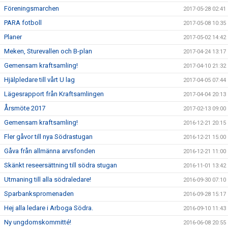
Föreningsmarchen
2017-05-28 02:41
PARA fotboll
2017-05-08 10:35
Planer
2017-05-02 14:42
Meken, Sturevallen och B-plan
2017-04-24 13:17
Gemensam kraftsamling!
2017-04-10 21:32
Hjälpledare till vårt U lag
2017-04-05 07:44
Lägesrapport från Kraftsamlingen
2017-04-04 20:13
Årsmöte 2017
2017-02-13 09:00
Gemensam kraftsamling!
2016-12-21 20:15
Fler gåvor till nya Södrastugan
2016-12-21 15:00
Gåva från allmänna arvsfonden
2016-12-21 11:00
Skänkt reseersättning till södra stugan
2016-11-01 13:42
Utmaning till alla södraledare!
2016-09-30 07:10
Sparbankspromenaden
2016-09-28 15:17
Hej alla ledare i Arboga Södra.
2016-09-10 11:43
Ny ungdomskommitté!
2016-06-08 20:55