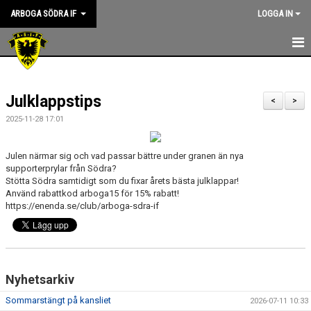
ARBOGA SÖDRA IF
LOGGA IN
HEM
Julklappstips
KANSLIET
<
>
2025-11-28 17:01
NYHETER
Julen närmar sig och vad passar bättre under granen än nya
OM KLUBBEN
supporterprylar från Södra?
Stötta Södra samtidigt som du fixar årets bästa julklappar!
ASIF RIKTLINJER
Använd rabattkod arboga15 för 15% rabatt!
https://enenda.se/club/arboga-sdra-if
STYRELSEN
KONTAKT
Nyhetsarkiv
SPONSORER
Sommarstängt på kansliet
2026-07-11 10:33
KALENDER