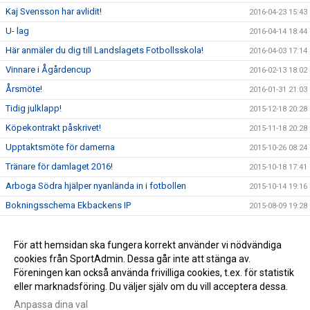
Kaj Svensson har avlidit!
2016-04-23 15:43
U- lag
2016-04-14 18:44
Här anmäler du dig till Landslagets Fotbollsskola!
2016-04-03 17:14
Vinnare i Ågårdencup
2016-02-13 18:02
Årsmöte!
2016-01-31 21:03
Tidig julklapp!
2015-12-18 20:28
Köpekontrakt påskrivet!
2015-11-18 20:28
Upptaktsmöte för damerna
2015-10-26 08:24
Tränare för damlaget 2016!
2015-10-18 17:41
Arboga Södra hjälper nyanlända in i fotbollen
2015-10-14 19:16
Bokningsschema Ekbackens IP
2015-08-09 19:28
Bloms minnesfond!
2015-06-25 18:39
Arboga Södra sörjer!
För att hemsidan ska fungera korrekt använder vi nödvändiga
2015-06-21 22:38
cookies från SportAdmin. Dessa går inte att stänga av.
Landslagets fotbollsskola 2015
2015-06-18 07:49
Föreningen kan också använda frivilliga cookies, t.ex. för statistik
eller marknadsföring. Du väljer själv om du vill acceptera dessa.
Anpassa dina val