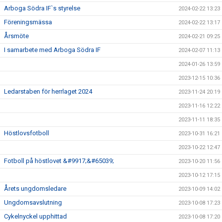
Arboga Södra IF`s styrelse
2024-02-22 13:23
Föreningsmässa
2024-02-22 13:17
Årsmöte
2024-02-21 09:25
I samarbete med Arboga Södra IF
2024-02-07 11:13
2024-01-26 13:59
2023-12-15 10:36
Ledarstaben för herrlaget 2024
2023-11-24 20:19
2023-11-16 12:22
2023-11-11 18:35
Höstlovsfotboll
2023-10-31 16:21
2023-10-22 12:47
Fotboll på höstlovet &#9917;&#65039;
2023-10-20 11:56
2023-10-12 17:15
Årets ungdomsledare
2023-10-09 14:02
Ungdomsavslutning
2023-10-08 17:23
Cykelnyckel upphittad
2023-10-08 17:20