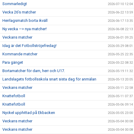
Sommarledigt
2026-07-10 12:04
BILDGALLERI
Vecka 26’s matcher
2026-06-22 13:59
Herrlagsmatch borta ikväll
2026-06-17 13:35
DOKUMENT
Ny vecka —> nya matcher!
2026-06-08 22:13
Veckans matcher
VÅRA LAG
2026-06-01 09:25
Idag är det Fotbollströjefredag!
2026-05-29 08:01
MEDLEMSAVGIFTER
Kommande matcher
2026-05-25 22:35
Para gänget
2026-05-22 08:32
MATCHER
Bortamatcher för dam, herr och U17.
2026-05-19 11:32
Landslagets fotbollsskola snart sista dag för anmälan
2026-05-13 20:05
Veckans matcher
2026-05-11 22:58
Knattefotboll
2026-05-11 07:37
Knattefotboll
2026-05-06 09:14
Nyckel upphittad på Ekbacken
2026-05-05 23:00
Veckans matcher
2026-05-04 00:08
Veckans matcher
2026-05-04 00:08