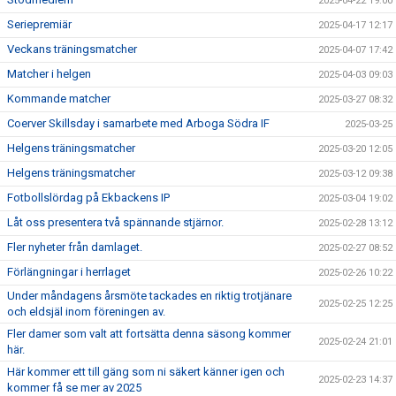
2025-04-22 19:00
Seriepremiär
2025-04-17 12:17
Veckans träningsmatcher
2025-04-07 17:42
Matcher i helgen
2025-04-03 09:03
Kommande matcher
2025-03-27 08:32
Coerver Skillsday i samarbete med Arboga Södra IF
2025-03-25
Helgens träningsmatcher
2025-03-20 12:05
Helgens träningsmatcher
2025-03-12 09:38
Fotbollslördag på Ekbackens IP
2025-03-04 19:02
Låt oss presentera två spännande stjärnor.
2025-02-28 13:12
Fler nyheter från damlaget.
2025-02-27 08:52
Förlängningar i herrlaget
2025-02-26 10:22
Under måndagens årsmöte tackades en riktig trotjänare
2025-02-25 12:25
och eldsjäl inom föreningen av.
Fler damer som valt att fortsätta denna säsong kommer
2025-02-24 21:01
här.
Här kommer ett till gäng som ni säkert känner igen och
2025-02-23 14:37
kommer få se mer av 2025