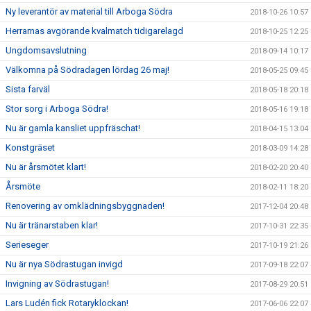
Ny leverantör av material till Arboga Södra
2018-10-26 10:57
Herrarnas avgörande kvalmatch tidigarelagd
2018-10-25 12:25
Ungdomsavslutning
2018-09-14 10:17
Välkomna på Södradagen lördag 26 maj!
2018-05-25 09:45
Sista farväl
2018-05-18 20:18
Stor sorg i Arboga Södra!
2018-05-16 19:18
Nu är gamla kansliet uppfräschat!
2018-04-15 13:04
Konstgräset
2018-03-09 14:28
Nu är årsmötet klart!
2018-02-20 20:40
Årsmöte
2018-02-11 18:20
Renovering av omklädningsbyggnaden!
2017-12-04 20:48
Nu är tränarstaben klar!
2017-10-31 22:35
Serieseger
2017-10-19 21:26
Nu är nya Södrastugan invigd
2017-09-18 22:07
Invigning av Södrastugan!
2017-08-29 20:51
Lars Ludén fick Rotaryklockan!
2017-06-06 22:07