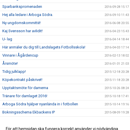
Sparbankspromenaden
2016-09-28 15:17
Hej alla ledare i Arboga Södra.
2016-09-10 11:43
Ny ungdomskommitté!
2016-06-08 20:55
Kaj Svensson har avlidit!
2016-04-23 15:43
U- lag
2016-04-14 18:44
Här anmäler du dig till Landslagets Fotbollsskola!
2016-04-03 17:14
Vinnare i Ågårdencup
2016-02-13 18:02
Årsmöte!
2016-01-31 21:03
Tidig julklapp!
2015-12-18 20:28
Köpekontrakt påskrivet!
2015-11-18 20:28
Upptaktsmöte för damerna
2015-10-26 08:24
Tränare för damlaget 2016!
2015-10-18 17:41
Arboga Södra hjälper nyanlända in i fotbollen
2015-10-14 19:16
Bokningsschema Ekbackens IP
2015-08-09 19:28
Bloms minnesfond!
2015-06-25 18:39
Arboga Södra sörjer!
För att hemsidan ska fungera korrekt använder vi nödvändiga
2015-06-21 22:38