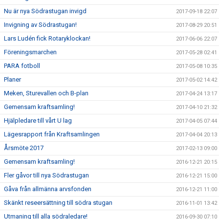
Nu är nya Södrastugan invigd
2017-09-18 22:07
Invigning av Södrastugan!
2017-08-29 20:51
Lars Ludén fick Rotaryklockan!
2017-06-06 22:07
Föreningsmarchen
2017-05-28 02:41
PARA fotboll
2017-05-08 10:35
Planer
2017-05-02 14:42
Meken, Sturevallen och B-plan
2017-04-24 13:17
Gemensam kraftsamling!
2017-04-10 21:32
Hjälpledare till vårt U lag
2017-04-05 07:44
Lägesrapport från Kraftsamlingen
2017-04-04 20:13
Årsmöte 2017
2017-02-13 09:00
Gemensam kraftsamling!
2016-12-21 20:15
Fler gåvor till nya Södrastugan
2016-12-21 15:00
Gåva från allmänna arvsfonden
2016-12-21 11:00
Skänkt reseersättning till södra stugan
2016-11-01 13:42
Utmaning till alla södraledare!
2016-09-30 07:10