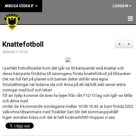
ARBOGA SÖDRA IF
LOGGA IN
HEM
Knattefotboll
KANSLIET
<
>
2026-05-11 07:37
NYHETER
I perfekt fotbollsväder kom det igår ca 30 kämpande små knattar och
OM KLUBBEN
deras kämpade föräldrar till säsongens första knattefotboll på Ekbacken.
Det var full fart på planen och barnen deltar utifrån sina egna
ASIF RIKTLINJER
förutsättningar när ledarna Ida och Anna på ett lekfullt sätt varvar enkla
övningar med boll och lekar!
Till sin hjälp kommer de även ha tjejer från vårt F12/13 lag och igår var Milla
STYRELSEN
och Alma med.
Under de 4 kommande söndagarna mellan 10.00-10.45 är barn födda 2022
KONTAKT
välkomna tillsammans med förälder! Sen blir det sommaruppehåll!
Ingen anmälan krävs och det är helt kostnadsfritt! Hoppas vi ses.
SPONSORER
KALENDER