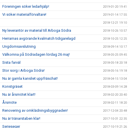
Föreningen söker ledarhjälp!
2019-01-20 19:41
Vi söker materialförvaltare!
2019-01-14 17:55
2018-12-21 19:10
Ny leverantör av material till Arboga Södra
2018-10-26 10:57
Herrarnas avgörande kvalmatch tidigarelagd
2018-10-25 12:25
Ungdomsavslutning
2018-09-14 10:17
Välkomna på Södradagen lördag 26 maj!
2018-05-25 09:45
Sista farväl
2018-05-18 20:18
Stor sorg i Arboga Södra!
2018-05-16 19:18
Nu är gamla kansliet uppfräschat!
2018-04-15 13:04
Konstgräset
2018-03-09 14:28
Nu är årsmötet klart!
2018-02-20 20:40
Årsmöte
2018-02-11 18:20
Renovering av omklädningsbyggnaden!
2017-12-04 20:48
Nu är tränarstaben klar!
2017-10-31 22:35
Serieseger
2017-10-19 21:26