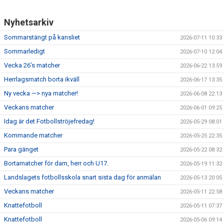
BILDGALLERI
Nyhetsarkiv
Sommarstängt på kansliet
2026-07-11 10:33
DOKUMENT
Sommarledigt
2026-07-10 12:04
VÅRA LAG
Vecka 26’s matcher
2026-06-22 13:59
Herrlagsmatch borta ikväll
2026-06-17 13:35
MEDLEMSAVGIFTER
Ny vecka —> nya matcher!
2026-06-08 22:13
MATCHER
Veckans matcher
2026-06-01 09:25
Idag är det Fotbollströjefredag!
2026-05-29 08:01
Kommande matcher
2026-05-25 22:35
Para gänget
2026-05-22 08:32
Bortamatcher för dam, herr och U17.
2026-05-19 11:32
Landslagets fotbollsskola snart sista dag för anmälan
2026-05-13 20:05
Veckans matcher
2026-05-11 22:58
Knattefotboll
2026-05-11 07:37
Knattefotboll
2026-05-06 09:14