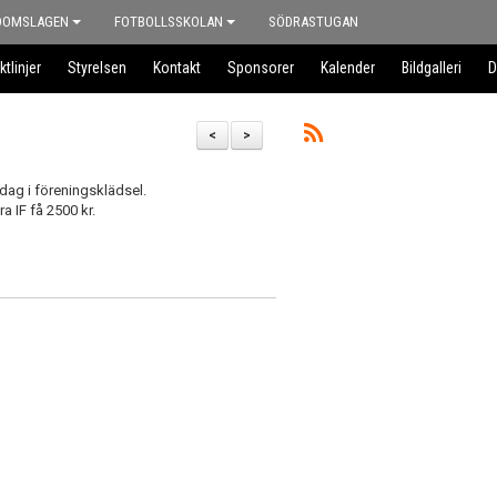
DOMSLAGEN
FOTBOLLSSKOLAN
SÖDRASTUGAN
ktlinjer
Styrelsen
Kontakt
Sponsorer
Kalender
Bildgalleri
D
<
>
ag i föreningsklädsel.
IF få 2500 kr.