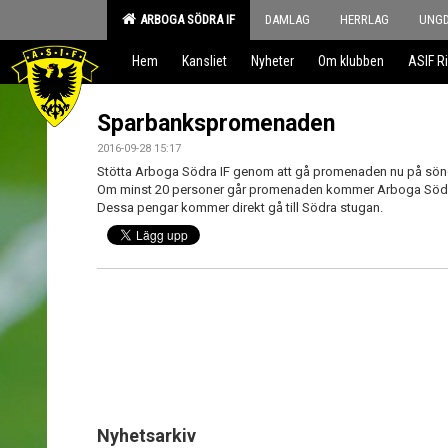
ARBOGA SÖDRA IF
DAMLAG
HERRLAG
UNG
Hem
Kansliet
Nyheter
Om klubben
ASIF Ri
Sparbankspromenaden
2016-09-28 15:17
Stötta Arboga Södra IF genom att gå promenaden nu på sönd
Om minst 20 personer går promenaden kommer Arboga Södra 
Dessa pengar kommer direkt gå till Södra stugan.
Nyhetsarkiv