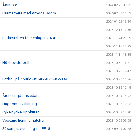
Årsmöte
2024-02-21 09:25
I samarbete med Arboga Södra IF
2024-02-07 11:13
2024-01-26 13:59
2023-12-15 10:36
Ledarstaben för herrlaget 2024
2023-11-24 20:19
2023-11-16 12:22
2023-11-11 18:35
Höstlovsfotboll
2023-10-31 16:21
2023-10-22 12:47
Fotboll på höstlovet &#9917;&#65039;
2023-10-20 11:56
2023-10-12 17:15
Årets ungdomsledare
2023-10-09 14:02
Ungdomsavslutning
2023-10-08 17:23
Cykelnyckel upphittad
2023-10-08 17:20
Veckans hemmamatcher
2023-10-02 09:05
Säsongsavslutning för PF18
2023-09-29 07:28