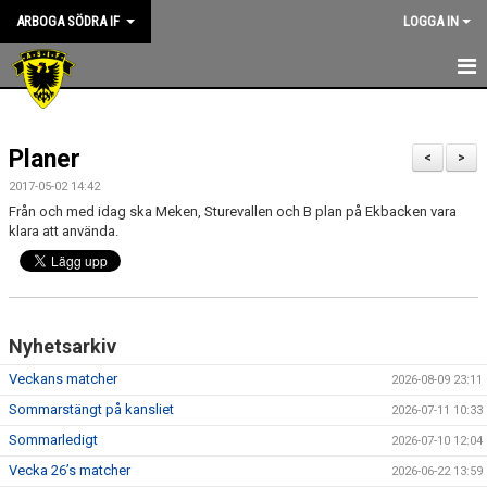
ARBOGA SÖDRA IF
LOGGA IN
HEM
Planer
KANSLIET
<
>
2017-05-02 14:42
NYHETER
Från och med idag ska Meken, Sturevallen och B plan på Ekbacken vara
klara att använda.
OM KLUBBEN
ASIF RIKTLINJER
Nyhetsarkiv
STYRELSEN
Veckans matcher
2026-08-09 23:11
KONTAKT
Sommarstängt på kansliet
2026-07-11 10:33
SPONSORER
Sommarledigt
2026-07-10 12:04
Vecka 26’s matcher
2026-06-22 13:59
KALENDER