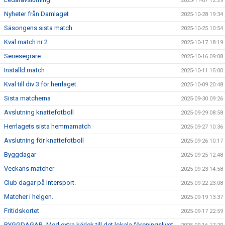
2025-11-07 12:29
Nyheter från Damlaget
2025-10-28 19:34
Säsongens sista match
2025-10-25 10:54
Kval match nr 2
2025-10-17 18:19
Seriesegrare
2025-10-16 09:08
Inställd match
2025-10-11 15:00
Kval till div 3 för herrlaget.
2025-10-09 20:48
Sista matcherna
2025-09-30 09:26
Avslutning knattefotboll
2025-09-29 08:58
Herrlagets sista hemmamatch
2025-09-27 10:36
Avslutning för knattefotboll
2025-09-26 10:17
Byggdagar
2025-09-25 12:48
Veckans matcher
2025-09-23 14:58
Club dagar på Intersport.
2025-09-22 23:08
Matcher i helgen.
2025-09-19 13:37
Fritidskortet
2025-09-17 22:59
BYGGDAGAR- Med extra kärlek till det lokala föreningslivet.