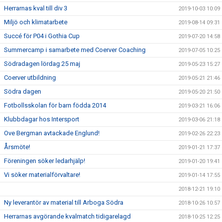
Herrarnas kval till div 3
2019-10-03 10:09
Miljö och klimatarbete
2019-08-14 09:31
Succé för P04 i Gothia Cup
2019-07-20 14:58
Summercamp i samarbete med Coerver Coaching
2019-07-05 10:25
Södradagen lördag 25 maj
2019-05-23 15:27
Coerver utbildning
2019-05-21 21:46
Södra dagen
2019-05-20 21:50
Fotbollsskolan för barn födda 2014
2019-03-21 16:06
Klubbdagar hos Intersport
2019-03-06 21:18
Ove Bergman avtackade Englund!
2019-02-26 22:23
Årsmöte!
2019-01-21 17:37
Föreningen söker ledarhjälp!
2019-01-20 19:41
Vi söker materialförvaltare!
2019-01-14 17:55
2018-12-21 19:10
Ny leverantör av material till Arboga Södra
2018-10-26 10:57
Herrarnas avgörande kvalmatch tidigarelagd
2018-10-25 12:25