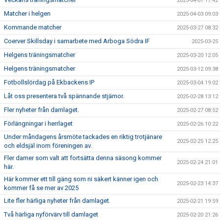
2025-04-07 17:42
Matcher i helgen
2025-04-03 09:03
Kommande matcher
2025-03-27 08:32
Coerver Skillsday i samarbete med Arboga Södra IF
2025-03-25
Helgens träningsmatcher
2025-03-20 12:05
Helgens träningsmatcher
2025-03-12 09:38
Fotbollslördag på Ekbackens IP
2025-03-04 19:02
Låt oss presentera två spännande stjärnor.
2025-02-28 13:12
Fler nyheter från damlaget.
2025-02-27 08:52
Förlängningar i herrlaget
2025-02-26 10:22
Under måndagens årsmöte tackades en riktig trotjänare
2025-02-25 12:25
och eldsjäl inom föreningen av.
Fler damer som valt att fortsätta denna säsong kommer
2025-02-24 21:01
här.
Här kommer ett till gäng som ni säkert känner igen och
2025-02-23 14:37
kommer få se mer av 2025
Lite fler härliga nyheter från damlaget.
2025-02-21 19:59
Två härliga nyförvärv till damlaget
2025-02-20 21:26