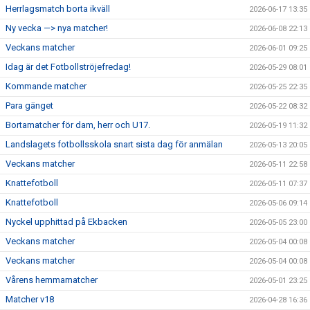
Herrlagsmatch borta ikväll
2026-06-17 13:35
BILDGALLERI
Ny vecka —> nya matcher!
2026-06-08 22:13
Veckans matcher
2026-06-01 09:25
DOKUMENT
Idag är det Fotbollströjefredag!
2026-05-29 08:01
Kommande matcher
VÅRA LAG
2026-05-25 22:35
Para gänget
2026-05-22 08:32
MEDLEMSAVGIFTER
Bortamatcher för dam, herr och U17.
2026-05-19 11:32
Landslagets fotbollsskola snart sista dag för anmälan
2026-05-13 20:05
MATCHER
Veckans matcher
2026-05-11 22:58
Knattefotboll
2026-05-11 07:37
Knattefotboll
2026-05-06 09:14
Nyckel upphittad på Ekbacken
2026-05-05 23:00
Veckans matcher
2026-05-04 00:08
Veckans matcher
2026-05-04 00:08
Vårens hemmamatcher
2026-05-01 23:25
Matcher v18
2026-04-28 16:36