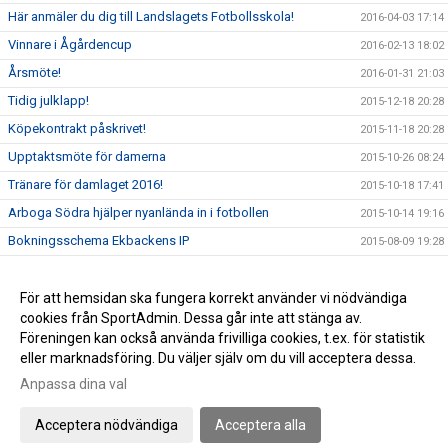
Här anmäler du dig till Landslagets Fotbollsskola!
2016-04-03 17:14
Vinnare i Ågårdencup
2016-02-13 18:02
Årsmöte!
2016-01-31 21:03
Tidig julklapp!
2015-12-18 20:28
Köpekontrakt påskrivet!
2015-11-18 20:28
Upptaktsmöte för damerna
2015-10-26 08:24
Tränare för damlaget 2016!
2015-10-18 17:41
Arboga Södra hjälper nyanlända in i fotbollen
2015-10-14 19:16
Bokningsschema Ekbackens IP
2015-08-09 19:28
Bloms minnesfond!
2015-06-25 18:39
Arboga Södra sörjer!
För att hemsidan ska fungera korrekt använder vi nödvändiga
2015-06-21 22:38
cookies från SportAdmin. Dessa går inte att stänga av.
Landslagets fotbollsskola 2015
2015-06-18 07:49
Föreningen kan också använda frivilliga cookies, t.ex. för statistik
eller marknadsföring. Du väljer själv om du vill acceptera dessa.
Anpassa dina val
Cookie-inställningar
Gå till Webbversion
Acceptera nödvändiga
Acceptera alla