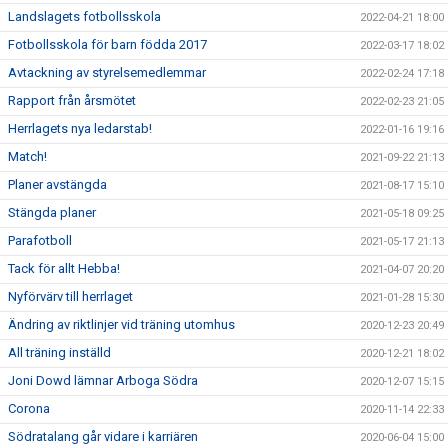
Landslagets fotbollsskola
2022-04-21 18:00
Fotbollsskola för barn födda 2017
2022-03-17 18:02
Avtackning av styrelsemedlemmar
2022-02-24 17:18
Rapport från årsmötet
2022-02-23 21:05
Herrlagets nya ledarstab!
2022-01-16 19:16
Match!
2021-09-22 21:13
Planer avstängda
2021-08-17 15:10
Stängda planer
2021-05-18 09:25
Parafotboll
2021-05-17 21:13
Tack för allt Hebba!
2021-04-07 20:20
Nyförvärv till herrlaget
2021-01-28 15:30
Ändring av riktlinjer vid träning utomhus
2020-12-23 20:49
All träning inställd
2020-12-21 18:02
Joni Dowd lämnar Arboga Södra
2020-12-07 15:15
Corona
2020-11-14 22:33
Södratalang går vidare i karriären
2020-06-04 15:00