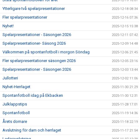
2025-12-19 16:01
Ytterligare två spelarpresentationer
2025-12-18 08:34
Fler spelarpresentationer
2025-12-16 07:36
Nyhet!
2025-12-15 15:38
Spelarpresentationer - Säsongen 2026
2025-12-11 07:42
Spelarpresentationer- Säsong 2026
2025-12-09 14:48
Välkommen på spontanfotboll i morgon Söndag
2025-12-06 21:45
Fler spelarpresentationer säsongen 2026
2025-12-05 23:16
Spelarpresentationer - Säsongen 2026
2025-12-03 13:44
Jullotteri
2025-12-02 11:06
Nyhet-Herrlaget
2025-11-30 21:29
Spontanfotboll idag på Ekbacken
2025-11-30 12:31
Julklappstips
2025-11-28 17:01
Spontanfotboll
2025-11-19 14:36
Årets domare
2025-11-18 22:19
Avslutning för dam och herrlaget
2025-11-17 21:54
Ledaravslutning