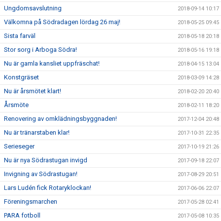
Ungdomsavslutning
2018-09-14 10:17
Välkomna på Södradagen lördag 26 maj!
2018-05-25 09:45
Sista farväl
2018-05-18 20:18
Stor sorg i Arboga Södra!
2018-05-16 19:18
Nu är gamla kansliet uppfräschat!
2018-04-15 13:04
Konstgräset
2018-03-09 14:28
Nu är årsmötet klart!
2018-02-20 20:40
Årsmöte
2018-02-11 18:20
Renovering av omklädningsbyggnaden!
2017-12-04 20:48
Nu är tränarstaben klar!
2017-10-31 22:35
Serieseger
2017-10-19 21:26
Nu är nya Södrastugan invigd
2017-09-18 22:07
Invigning av Södrastugan!
2017-08-29 20:51
Lars Ludén fick Rotaryklockan!
2017-06-06 22:07
Föreningsmarchen
2017-05-28 02:41
PARA fotboll
2017-05-08 10:35