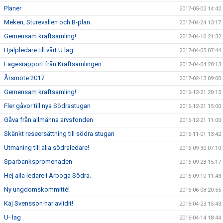
Planer
2017-05-02 14:42
Meken, Sturevallen och B-plan
2017-04-24 13:17
Gemensam kraftsamling!
2017-04-10 21:32
Hjälpledare till vårt U lag
2017-04-05 07:44
Lägesrapport från Kraftsamlingen
2017-04-04 20:13
Årsmöte 2017
2017-02-13 09:00
Gemensam kraftsamling!
2016-12-21 20:15
Fler gåvor till nya Södrastugan
2016-12-21 15:00
Gåva från allmänna arvsfonden
2016-12-21 11:00
Skänkt reseersättning till södra stugan
2016-11-01 13:42
Utmaning till alla södraledare!
2016-09-30 07:10
Sparbankspromenaden
2016-09-28 15:17
Hej alla ledare i Arboga Södra.
2016-09-10 11:43
Ny ungdomskommitté!
2016-06-08 20:55
Kaj Svensson har avlidit!
2016-04-23 15:43
U- lag
2016-04-14 18:44